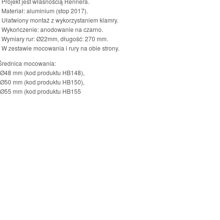
- Projekt jest własnością Rennera.
- Materiał: aluminium (stop 2017).
- Ułatwiony montaż z wykorzystaniem klamry.
- Wykończenie: anodowanie na czarno.
- Wymiary rur: Ø22mm, długość: 270 mm.
- W zestawie mocowania i rury na obie strony.
Średnica mocowania:
-Ø48 mm (kod produktu HB148),
-Ø50 mm (kod produktu HB150),
-Ø55 mm (kod produktu HB155