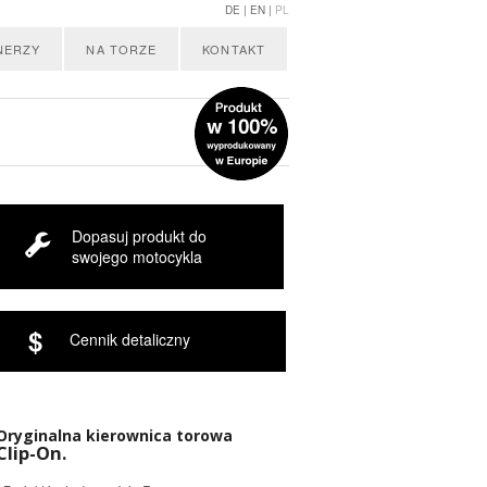
DE |
EN |
PL
NERZY
NA TORZE
KONTAKT
Dopasuj produkt do
swojego motocykla
$
Cennik detaliczny
Oryginalna kierownica torowa
Clip-On.