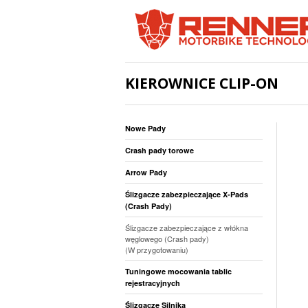
KIEROWNICE CLIP-ON
Nowe Pady
Crash pady torowe
Arrow Pady
Ślizgacze zabezpieczające X-Pads
(Crash Pady)
Ślizgacze zabezpieczające z włókna
węglowego (Crash pady)
(W przygotowaniu)
Tuningowe mocowania tablic
rejestracyjnych
Ślizgacze Silnika