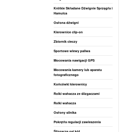
Krótkie Składane Dźwignie Sprzęgła i
Hamulca
Osłona dźwigni
Kierownice clip-on
Zbiornik cieczy
Sportowe wlewy paliwa
Mocowania nawigacji GPS
Mocowania kamery lub aparatu
fotograficznego
Końcówki kierownicy
Rolki wahacza ze ślizgaczami
Rolki wahacza
Osłony silnika
Pokrętła regulacji zawieszenia
Ślizgacze osi kół