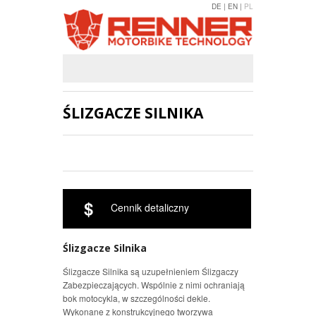
DE |
EN |
PL
ŚLIZGACZE SILNIKA
$
Cennik detaliczny
Ślizgacze Silnika
Ślizgacze Silnika są uzupełnieniem Ślizgaczy
Zabezpieczających. Wspólnie z nimi ochraniają
bok motocykla, w szczególności dekle.
Wykonane z konstrukcyjnego tworzywa