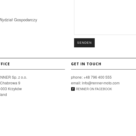
 Wydział Gospodarczy
FFICE
GET IN TOUCH
NNER Sp. z o.o.
phone: +48 796 400 555
. Chabrowa 9
email: info@renner-moto.com
-003 Krzyków
RENNER ON FACEBOOK
land